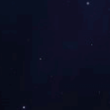
01
众所周知，电动奇异果（中国）一站
2022-09
趋势是迅速的，它的广泛应用也促进了中
电动奇异果（中国）一站式