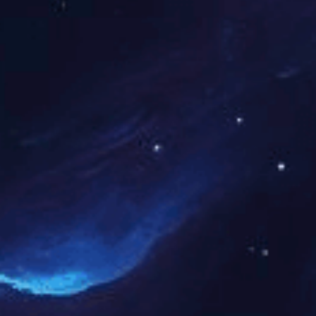
2100
+
案例